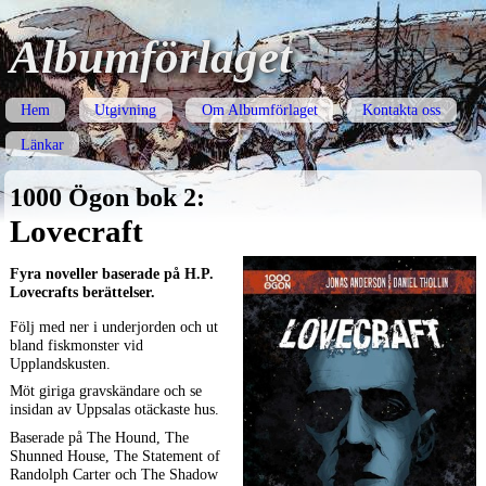
Albumförlaget
Hem
Utgivning
Om Albumförlaget
Kontakta oss
Länkar
1000 Ögon bok 2:
Lovecraft
Fyra noveller baserade på H.P.
Lovecrafts berättelser.
Följ med ner i underjorden och ut
bland fiskmonster vid
Upplandskusten.
Möt giriga gravskändare och se
insidan av Uppsalas otäckaste hus.
Baserade på The Hound, The
Shunned House, The Statement of
Randolph Carter och The Shadow