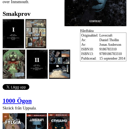
over Innsmouth.
Smakprov
Hårdfakta
Originaltitel:
Lovecraft
Av:
Daniel Thollin
Av:
Jonas Anderson
ISBN10:
9186783310
ISBN13:
9789186783310
Publicerad:
15 september 2014
1000 Ögon
Skräck från Uppsala.