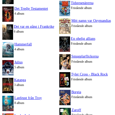
Tidsresenärerna
Fristående album
Det Tredje Testamentet
4 album
Mitt namn var Ozymandias
Fristående album
Det var en gång i Frankrike
6 album
En ohelig allians
Fristående album
Hammerfall
4 album
Smugglarflickorna
Fristående album
Julius
5 album
Tyler Cross - Black Rock
Fristående album
Katanga
3 album
Borgia
Fristående album
Lanfeust från Troy
8 album
Zaroff
Fristående album