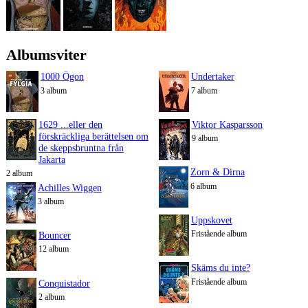
Albumsviter
1000 Ögon
Undertaker
3 album
7 album
1629 ...eller den
Viktor Kasparsson
förskräckliga berättelsen om
9 album
de skeppsbruntna från
Jakarta
Zorn & Dirna
2 album
6 album
Achilles Wiggen
3 album
Uppskovet
Fristående album
Bouncer
12 album
Skäms du inte?
Fristående album
Conquistador
2 album