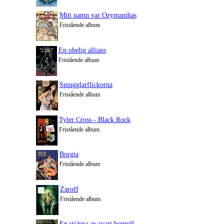
Mitt namn var Ozymandias
Fristående album
En ohelig allians
Fristående album
Smugglarflickorna
Fristående album
Tyler Cross - Black Rock
Fristående album
Borgia
Fristående album
Zaroff
Fristående album
En stjärna av svart bomull