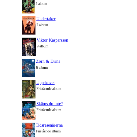
4 album
Undertaker
7 album
Viktor Kasparsson
9 album
Zorn & Dirna
6 album
Uppskovet
Fristående album
Skäms du inte?
Fristående album
Tidsresenärerna
Fristående album