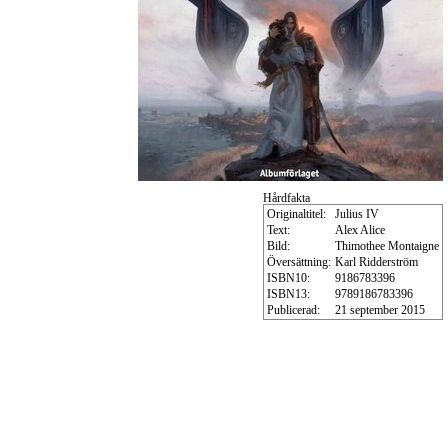
Hårdfakta
Originaltitel:
Julius IV
Text:
Alex Alice
Bild:
Thimothee Montaigne
Översättning:
Karl Ridderström
ISBN10:
9186783396
ISBN13:
9789186783396
Publicerad:
21 september 2015