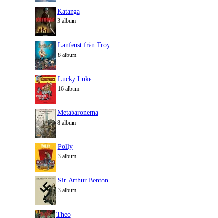
Katanga
3 album
Lanfeust från Troy
8 album
Lucky Luke
16 album
Metabaronerna
8 album
Polly
3 album
Sir Arthur Benton
3 album
Theo