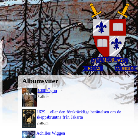
Albumsviter
1000 Ögon
3 album
1629 ...eller den förskräckliga berättelsen om de
skeppsbruntna från Jakarta
2 album
Achilles Wiggen