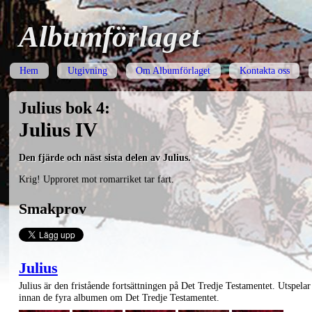
Albumförlaget
Hem
Utgivning
Om Albumförlaget
Kontakta oss
Julius bok 4:
Julius IV
Den fjärde och näst sista delen av Julius.
Krig! Upproret mot romarriket tar fart.
Smakprov
Julius
Julius är den fristående fortsättningen på Det Tredje Testamentet. Utspelar
innan de fyra albumen om Det Tredje Testamentet.