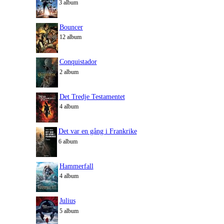
3 album
Bouncer
12 album
Conquistador
2 album
Det Tredje Testamentet
4 album
Det var en gång i Frankrike
6 album
Hammerfall
4 album
Julius
5 album