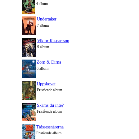
4 album
Undertaker
7 album
Viktor Kasparsson
9 album
Zorn & Dirna
6 album
Uppskovet
Fristående album
Skäms du inte?
Fristående album
Tidsresenärerna
Fristående album