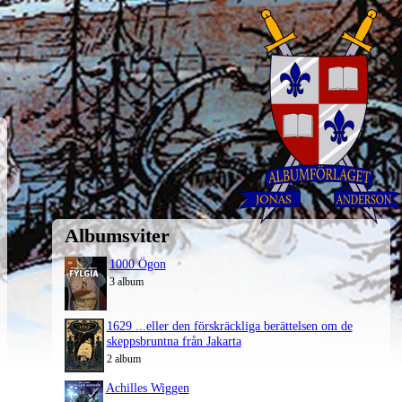
Albumsviter
1000 Ögon
3 album
1629 ...eller den förskräckliga berättelsen om de
skeppsbruntna från Jakarta
2 album
Achilles Wiggen