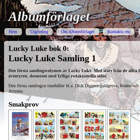
Albumförlaget
Hem
Utgivning
Om Albumförlaget
Kontakta oss
Lucky Luke bok 0:
Lucky Luke Samling 1
Den första samlingsvolymen av Lucky Luke. Med start från de allra f
äventyren, dessutom med fylliga redaktionella sidor.
Den första samlingen innehåller bl.a. Dick Diggers guldgruva, Rodeo och
Arizona.
Smakprov