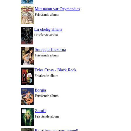
Mitt namn var Ozymandias
Fristående album
En ohelig allians
Fristående album
Smugglarflickorna
Fristående album
Tyler Cross - Black Rock
Fristående album
Borgia
Fristående album
Zaroff
Fristående album
En stjärna av svart bomull