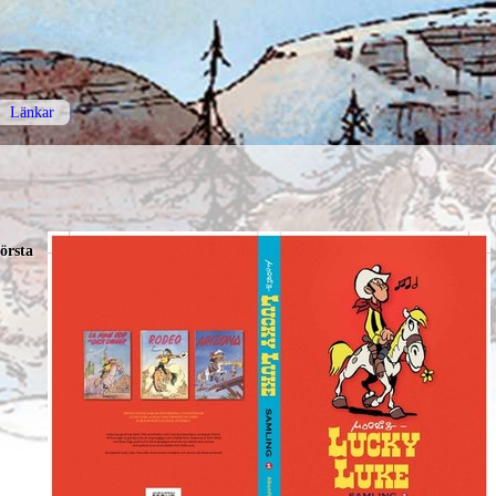
Länkar
örsta