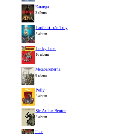
Katanga
3 album
Lanfeust från Troy
8 album
Lucky Luke
16 album
Metabaronerna
8 album
Polly
3 album
Sir Arthur Benton
3 album
Theo