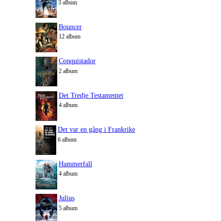
3 album
Bouncer
12 album
Conquistador
2 album
Det Tredje Testamentet
4 album
Det var en gång i Frankrike
6 album
Hammerfall
4 album
Julius
5 album