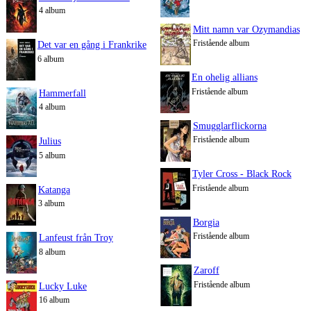
4 album
Mitt namn var Ozymandias
Fristående album
Det var en gång i Frankrike
6 album
En ohelig allians
Fristående album
Hammerfall
4 album
Smugglarflickorna
Fristående album
Julius
5 album
Tyler Cross - Black Rock
Fristående album
Katanga
3 album
Borgia
Fristående album
Lanfeust från Troy
8 album
Zaroff
Fristående album
Lucky Luke
16 album