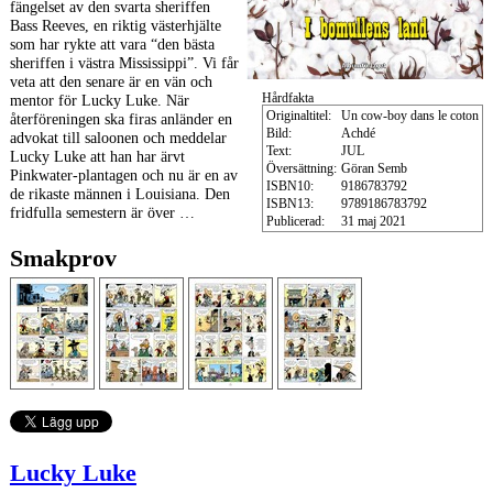
fängelset av den svarta sheriffen
Bass Reeves, en riktig västerhjälte
som har rykte att vara “den bästa
sheriffen i västra Mississippi”. Vi får
veta att den senare är en vän och
mentor för Lucky Luke. När
Hårdfakta
Originaltitel:
Un cow-boy dans le coton
återföreningen ska firas anländer en
Bild:
Achdé
advokat till saloonen och meddelar
Text:
JUL
Lucky Luke att han har ärvt
Översättning:
Göran Semb
Pinkwater-plantagen och nu är en av
ISBN10:
9186783792
de rikaste männen i Louisiana. Den
ISBN13:
9789186783792
fridfulla semestern är över …
Publicerad:
31 maj 2021
Smakprov
Lucky Luke