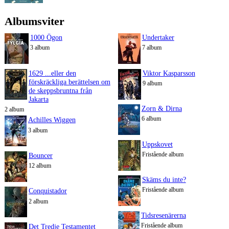
Albumsviter
1000 Ögon
Undertaker
3 album
7 album
1629 ...eller den
Viktor Kasparsson
förskräckliga berättelsen om
9 album
de skeppsbruntna från
Jakarta
Zorn & Dirna
2 album
6 album
Achilles Wiggen
3 album
Uppskovet
Fristående album
Bouncer
12 album
Skäms du inte?
Fristående album
Conquistador
2 album
Tidsresenärerna
Fristående album
Det Tredje Testamentet