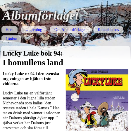
Albumförlaget
Hem
Utgivning
Om Albumförlaget
Kontakta oss
Länkar
Lucky Luke bok 94:
I bomullens land
Lucky Luke nr 94 i den svenska
utgivningen av hjälten från
vidderna.
Lucky Luke tar en välförtjänt
semester i den lugna lilla staden
Nichevonada som kallas “den
tystaste staden i hela Kansas.” Han
tar en drink med vänner i saloonen
när Daltons plötsligt dyker upp. I
själva verket har Daltons just
arresterats och ska föras till