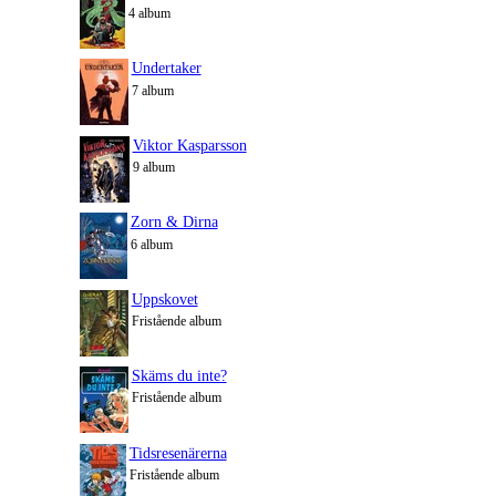
4 album
Undertaker
7 album
Viktor Kasparsson
9 album
Zorn & Dirna
6 album
Uppskovet
Fristående album
Skäms du inte?
Fristående album
Tidsresenärerna
Fristående album