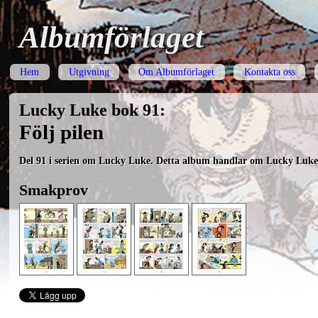
Albumförlaget
Hem
Utgivning
Om Albumförlaget
Kontakta oss
Lucky Luke bok 91:
Följ pilen
Del 91 i serien om Lucky Luke. Detta album handlar om Lucky Luk
Smakprov