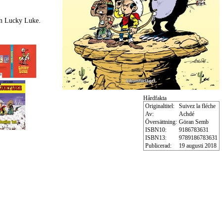
en Lucky Luke.
Hårdfakta
Originaltitel:
Suivez la fléche
Av:
Achdé
Översättning:
Göran Semb
ISBN10:
9186783631
ISBN13:
9789186783631
Publicerad:
19 augusti 2018