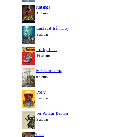
Katanga
3 album
Lanfeust från Troy
8 album
Lucky Luke
16 album
Metabaronerna
8 album
Polly
3 album
Sir Arthur Benton
3 album
Theo