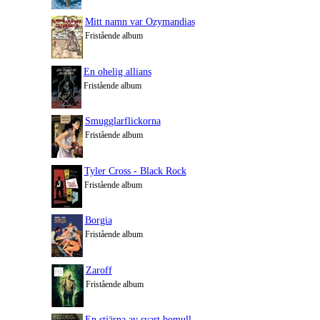
Mitt namn var Ozymandias
Fristående album
En ohelig allians
Fristående album
Smugglarflickorna
Fristående album
Tyler Cross - Black Rock
Fristående album
Borgia
Fristående album
Zaroff
Fristående album
En stjärna av svart bomull