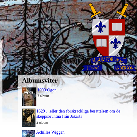
Albumsviter
1000 Ögon
3 album
1629 ...eller den förskräckliga berättelsen om de
skeppsbruntna från Jakarta
2 album
Achilles Wiggen