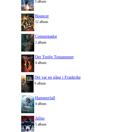
3 album
Bouncer
12 album
Conquistador
2 album
Det Tredje Testamentet
4 album
Det var en gång i Frankrike
6 album
Hammerfall
4 album
Julius
5 album