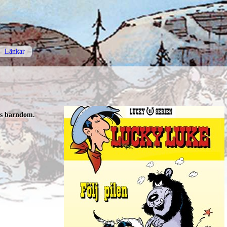
Länkar
es barndom.