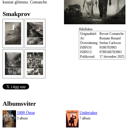
kunnat glömma: Comanche.
Smakprov
Hårdfakta
Originaltitel:
Revoir Comanche
Av:
Romain Renard
Översättning:
Stefan Carlsson
ISBN10:
9186783983
ISBN13:
9789186783983
Publicerad:
17 december 2025
Albumsviter
1000 Ögon
Undertaker
3 album
7 album