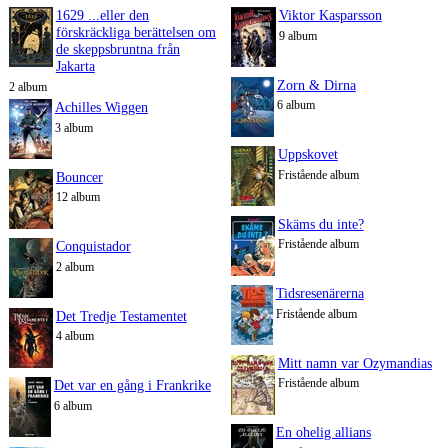
1629 ...eller den
Viktor Kasparsson
förskräckliga berättelsen om
9 album
de skeppsbruntna från
Jakarta
Zorn & Dirna
2 album
6 album
Achilles Wiggen
3 album
Uppskovet
Fristående album
Bouncer
12 album
Skäms du inte?
Fristående album
Conquistador
2 album
Tidsresenärerna
Fristående album
Det Tredje Testamentet
4 album
Mitt namn var Ozymandias
Fristående album
Det var en gång i Frankrike
6 album
En ohelig allians