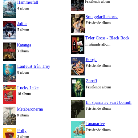
Fristående album
Hammerfall
4 album
Smugglarflickorna
Fristående album
Julius
5 album
Tyler Cross - Black Rock
Fristående album
Katanga
3 album
Borgia
Fristående album
Lanfeust från Troy
8 album
Zaroff
Fristående album
Lucky Luke
16 album
En stjärna av svart bomull
Fristående album
Metabaronerna
8 album
Tananarive
Fristående album
Polly
3 album