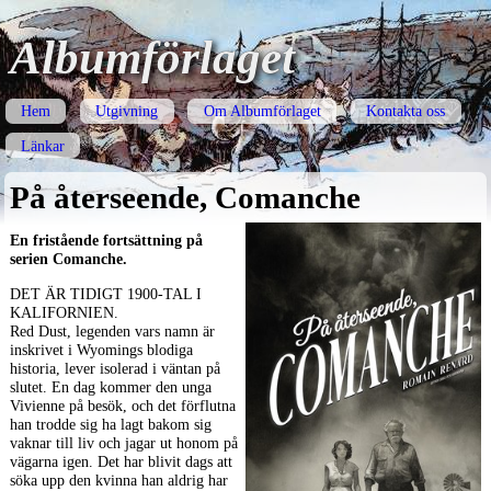
Albumförlaget
Hem
Utgivning
Om Albumförlaget
Kontakta oss
Länkar
På återseende, Comanche
En fristående fortsättning på
serien Comanche.
DET
ÄR
TIDIGT
1900-
TAL
I
KALIFORNIEN
.
Red Dust, legenden vars namn är
inskrivet i Wyomings blodiga
historia, lever isolerad i väntan på
slutet. En dag kommer den unga
Vivienne på besök, och det förflutna
han trodde sig ha lagt bakom sig
vaknar till liv och jagar ut honom på
vägarna igen. Det har blivit dags att
söka upp den kvinna han aldrig har