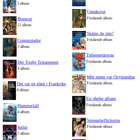
3 album
Uppskovet
Fristående album
Bouncer
12 album
Skäms du inte?
Fristående album
Conquistador
2 album
Tidsresenärerna
Fristående album
Det Tredje Testamentet
4 album
Mitt namn var Ozymandias
Fristående album
Det var en gång i Frankrike
6 album
En ohelig allians
Fristående album
Hammerfall
4 album
Smugglarflickorna
Fristående album
Julius
5 album