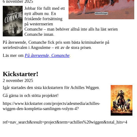
6 november 2025
Jobbar för fullt med ett
nytt album nu. En
fristående fortsättning
på westernserien
Comanche – man behöver alltså inte alls ha läst serien
Comanche innan.
På återseende, Comanche fick pris som bästa kriminalserie på
seriefestivalen i Angouleme – ett av de stora prisen.
Läs mer om
På återseende, Comanche
.
Kickstarter!
2 november 2025
Igår startades den sista kickstartern för Achilles Wiggen.
Gå gärna in och stötta projektet!
https://www.kickstarter.com/projects/adesmedia/achilles-
wiggen-den-kompletta-samlingen-volym-4?
ref=nav_search&result=project&term=achilles%20wiggen&total_hits=4