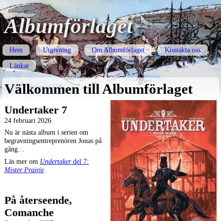
Albumförlaget
Hem
Utgivning
Om Albumförlaget
Kontakta oss
Länkar
Välkommen till Albumförlaget
Undertaker 7
24 februari 2026
Nu är nästa album i serien om
begravningsentreprenören Jonas på
gång…
Läs mer om
Undertaker
del 7:
Mister Prairie
.
På återseende,
Comanche