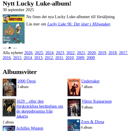
Nytt Lucky Luke-album!
30 september 2025
Nu finns det nya Lucky Luke-albumet till försäljning.
Läs mer om
Lucky Luke 96: Det jäser i Milwaukee
.
― ☙ ―
Alla nyheter
2026
,
2025
,
2024
,
2023
,
2022
,
2021
,
2020
,
2019
,
2018
,
2017
,
2016
,
2015
,
2014
,
2013
,
2012
,
2011
,
2010
,
2009
,
2008
.
Albumsviter
1000 Ögon
Undertaker
3 album
7 album
1629 ...eller den
Viktor Kasparsson
förskräckliga berättelsen om
9 album
de skeppsbruntna från
Jakarta
Zorn & Dirna
2 album
6 album
Achilles Wiggen