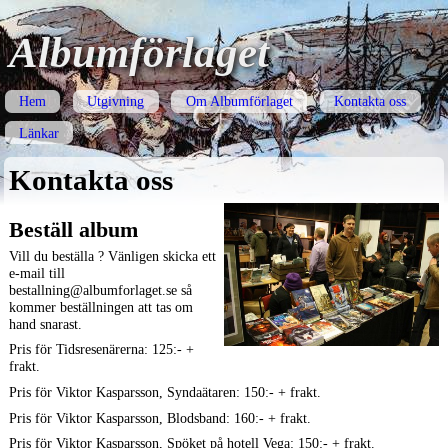
Albumförlaget
Hem
Utgivning
Om Albumförlaget
Kontakta oss
Länkar
Kontakta oss
Beställ album
Vill du beställa ? Vänligen skicka ett
e-mail till
bestallning@albumforlaget.se så
kommer beställningen att tas om
hand snarast.
Pris för Tidsresenärerna: 125:- +
frakt.
Pris för Viktor Kasparsson, Syndaätaren: 150:- + frakt.
Pris för Viktor Kasparsson, Blodsband: 160:- + frakt.
Pris för Viktor Kasparsson, Spöket på hotell Vega: 150:- + frakt.