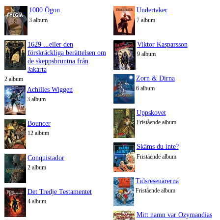
1000 Ögon
Undertaker
3 album
7 album
1629 ...eller den
Viktor Kasparsson
förskräckliga berättelsen om
9 album
de skeppsbruntna från
Jakarta
Zorn & Dirna
2 album
6 album
Achilles Wiggen
3 album
Uppskovet
Fristående album
Bouncer
12 album
Skäms du inte?
Fristående album
Conquistador
2 album
Tidsresenärerna
Fristående album
Det Tredje Testamentet
4 album
Mitt namn var Ozymandias