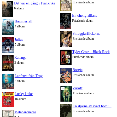
Fristående album
Det var en gång i Frankrike
6 album
En ohelig allians
Fristående album
Hammerfall
4 album
Smugglarflickorna
Fristående album
Julius
5 album
Tyler Cross - Black Rock
Fristående album
Katanga
3 album
Borgia
Fristående album
Lanfeust från Troy
8 album
Zaroff
Fristående album
Lucky Luke
16 album
En stjärna av svart bomull
Fristående album
Metabaronerna