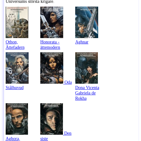
Universums största krigare.
Othon,
Honorata -
Aghnar
Ättefadern
ättemodern
Oda
Stålhuvud
Dona Vicenta
Gabriela de
Rokha
Den
Aghora,
siste