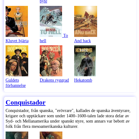
byte
To
Kluvet hjärta
hell
And back
Guldets
Drakens ryggrad
Hekatomb
förbannelse
Conquistador
Conquistador, från spanska, "erövrare", kallades de spanska äventyrare,
krigare och upptäckare som under 1400–1600-talen lade stora delar av
Syd- och Mellanamerika under spanskt styre, som annars var bebott av
folk från flera mesoamerikanska kulturer.