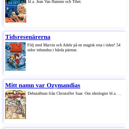
bl.a. Jean Van Hamme och Tibet.
Tidsresenärerna
Följ med Marvin och Adele på en magisk resa i tiden! 54
sidor inbundna i hårda pärmar.
Mitt namn var Ozymandias
Debutalbum från Christoffer Saar. Om ideologier bl.a. ...