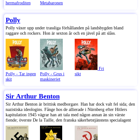
hermafroditen
Metabaronen
Polly
Polly växer upp under trassliga förhållanden på landsbygden bland
raggare och rockers. Hon är sexton år och en jävel på att slåss.
Fri
Polly - Tar ingen
Polly - Grus i
sikt
skit
maskineriet
Sir Arthur Benton
Sir Arthur Benton är brittisk medborgare. Han har dock valt fel sida; den
nazistiska ideologins. Fånge hos de allierade i Nürnberg efter Hitlers
kapitulation 1945 vägrar han att tala med någon annan än sin värste
fiende; överste De la Taille, den franska säkerhetstjänstens specialagent