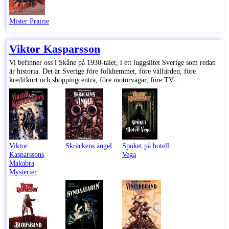
Mister Prairie
Viktor Kasparsson
Vi befinner oss i Skåne på 1930-talet, i ett luggslitet Sverige som redan
är historia. Det är Sverige före folkhemmet, före välfärden, före
kreditkort och shoppingcentra, före motorvägar, före TV...
Viktor
Skräckens ängel
Spöket på hotell
Kasparssons
Vega
Makabra
Mysterier