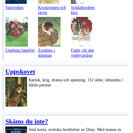
Valsverken
Kronprinsen och
Soldathordens
räven
klor
Upplösta familjer
Zombier i
Fader vår den
dimman
vedervärdige
Uppskovet
Kärlek, krig, drama och spänning. 112 sidor, inbundna i
hårda pärmar.
Skäms du inte?
Små korta, erotiska berättelser av Dany. Med manus av