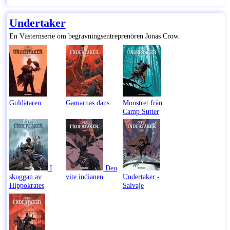
Undertaker
En Västernserie om begravningsentreprenören Jonas Crow.
Guldätaren
Gamarnas dans
Monstret från
Camp Sutter
I
Den
skuggan av
vite indianen
Undertaker -
Hippokrates
Salvaje