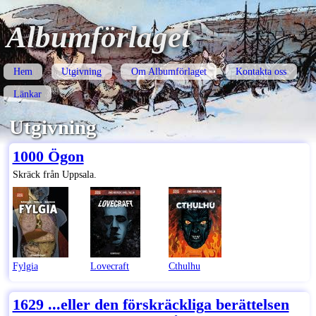
Albumförlaget
Hem
Utgivning
Om Albumförlaget
Kontakta oss
Länkar
Utgivning
1000 Ögon
Skräck från Uppsala.
Fylgia
Lovecraft
Cthulhu
1629 ...eller den förskräckliga berättelsen