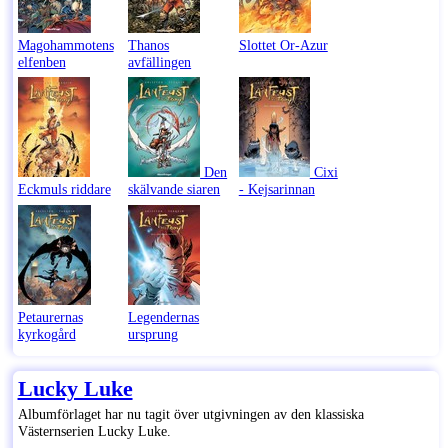
Magohammotens
Thanos
Slottet Or-Azur
elfenben
avfällingen
Den
Cixi
Eckmuls riddare
skälvande siaren
- Kejsarinnan
Petaurernas
Legendernas
kyrkogård
ursprung
Lucky Luke
Albumförlaget har nu tagit över utgivningen av den klassiska
Västernserien Lucky Luke.