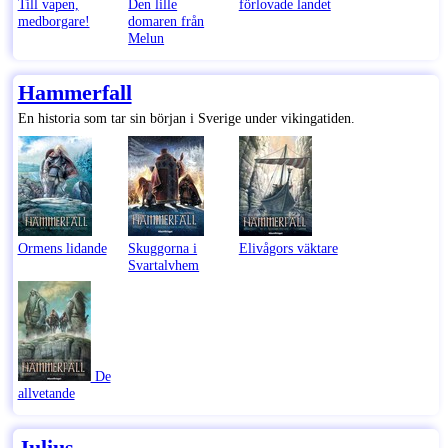
Till vapen,
Den lille
förlovade landet
medborgare!
domaren från
Melun
Hammerfall
En historia som tar sin början i Sverige under vikingatiden.
Ormens lidande
Skuggorna i
Elivågors väktare
Svartalvhem
De
allvetande
Julius