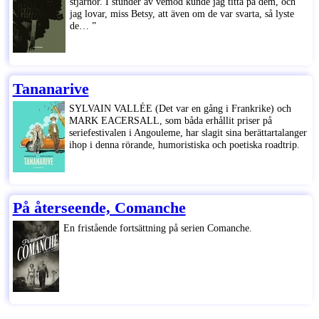
stjärnor. I stunder av vemod kunde jag titta på dem, och
jag lovar, miss Betsy, att även om de var svarta, så lyste
de… ”
Tananarive
SYLVAIN VALLÉE (Det var en gång i Frankrike) och
MARK EACERSALL, som båda erhållit priser på
seriefestivalen i Angouleme, har slagit sina berättartalanger
ihop i denna rörande, humoristiska och poetiska roadtrip.
På återseende, Comanche
En fristående fortsättning på serien Comanche.