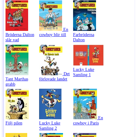
En
Bröderna Dalton
cowboy blir till
Farbröderna
slår vad
Dalton
Lucky Luke
Det
Samling 1
Tant Marthas
förlovade landet
grabb
En
Följ pilen
Lucky Luke
cowboy i Paris
Samling 2