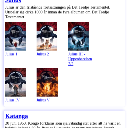
Julius är den fristående fortsättningen på Det Tredje Testamentet.
Utspelar sig cirka 1000 år innan de fyra albumen om Det Tredje
Testamentet.
Julius 1
Julius 2
Julius III -
Uppenbarelsen
2/2
Julius IV
Julius V
Katanga
30 juni 1960. Kongo förklaras som självständig stat efter att ha varit en
belgisk koloni i 80 år. Patrice Lumumba är premiärminister, Joseph-