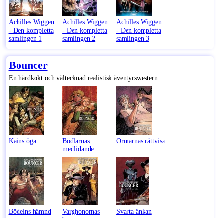
Achilles Wiggen
Achilles Wiggen
Achilles Wiggen
- Den kompletta
- Den kompletta
- Den kompletta
samlingen 1
samlingen 2
samlingen 3
Bouncer
En hårdkokt och vältecknad realistisk äventyrswestern.
Kains öga
Bödlarnas
Ormarnas rättvisa
medlidande
Bödelns hämnd
Varghonornas
Svarta änkan