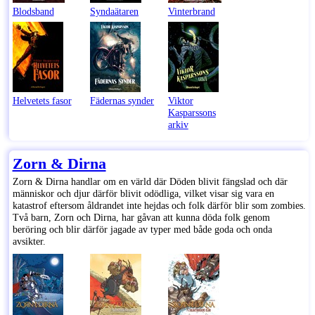
Blodsband
Syndaätaren
Vinterbrand
Helvetets fasor
Fädernas synder
Viktor
Kasparssons
arkiv
Zorn & Dirna
Zorn & Dirna handlar om en värld där Döden blivit fängslad och där
människor och djur därför blivit odödliga, vilket visar sig vara en
katastrof eftersom åldrandet inte hejdas och folk därför blir som zombies.
Två barn, Zorn och Dirna, har gåvan att kunna döda folk genom
beröring och blir därför jagade av typer med både goda och onda
avsikter.