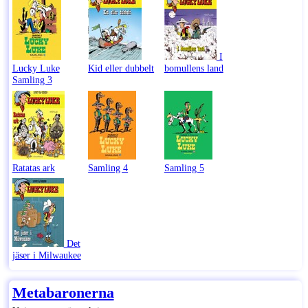
I
Lucky Luke
Kid eller dubbelt
bomullens land
Samling 3
Ratatas ark
Samling 4
Samling 5
Det
jäser i Milwaukee
Metabaronerna