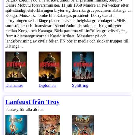
Désiré Mobutu försvarsminister. 11 juli 1960 Mindre än två veckor efter
självständighetsförklaringen bryter sig den rika gruvprovinsen Katanga ur
Kongo. Moïse Tschombé blir Katangas president. Det ryktas att
utbrytningen sedan länge planerats av det belgiska gruvbolaget UMHK
som stödjer och finansierar Tshombéadministrationen. Krig utbryter
mellan Kongo och Katanga. Båda parterna vill införliva gruvdistrikten,
främst diamantgruvorna i Kasaidistriktet. Massakrer på och
landsförvisning av civila följer. FN börjar medla och skickar trupper till
Katanga...
Diamanter
Diplomati
Splittring
Lanfeust från Troy
Fantasy för alla åldrar.