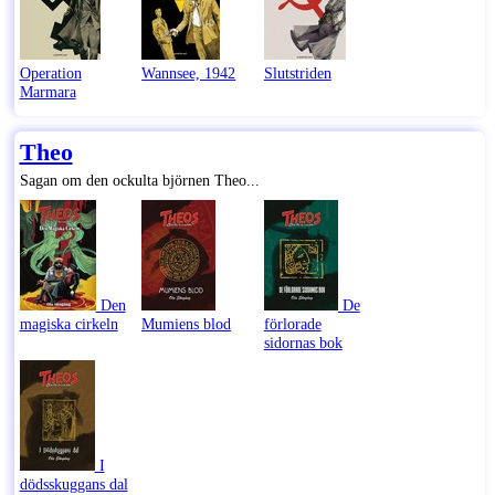
Operation
Wannsee, 1942
Slutstriden
Marmara
Theo
Sagan om den ockulta björnen Theo...
Den
De
magiska cirkeln
Mumiens blod
förlorade
sidornas bok
I
dödsskuggans dal