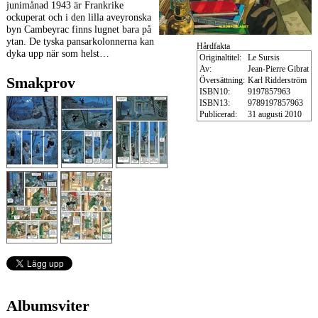
junimånad 1943 är Frankrike
ockuperat och i den lilla aveyronska
byn Cambeyrac finns lugnet bara på
ytan. De tyska pansarkolonnerna kan
Hårdfakta
dyka upp när som helst…
Originaltitel:
Le Sursis
Av:
Jean-Pierre Gibrat
Smakprov
Översättning:
Karl Ridderström
ISBN10:
9197857963
ISBN13:
9789197857963
Publicerad:
31 augusti 2010
Albumsviter