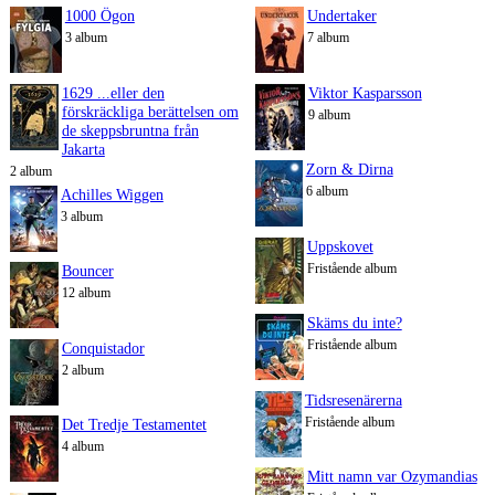
1000 Ögon
Undertaker
3 album
7 album
1629 ...eller den
Viktor Kasparsson
förskräckliga berättelsen om
9 album
de skeppsbruntna från
Jakarta
Zorn & Dirna
2 album
6 album
Achilles Wiggen
3 album
Uppskovet
Fristående album
Bouncer
12 album
Skäms du inte?
Fristående album
Conquistador
2 album
Tidsresenärerna
Fristående album
Det Tredje Testamentet
4 album
Mitt namn var Ozymandias