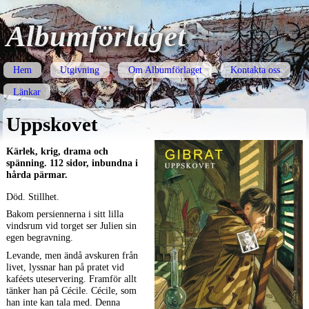
Albumförlaget
Hem
Utgivning
Om Albumförlaget
Kontakta oss
Länkar
Uppskovet
Kärlek, krig, drama och
spänning. 112 sidor, inbundna i
hårda pärmar.
Död. Stillhet.
Bakom persiennerna i sitt lilla
vindsrum vid torget ser Julien sin
egen begravning.
Levande, men ändå avskuren från
livet, lyssnar han på pratet vid
kaféets uteservering. Framför allt
tänker han på Cécile. Cécile, som
han inte kan tala med. Denna