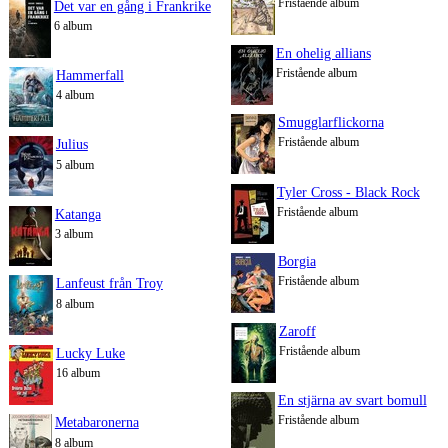
Fristående album
Det var en gång i Frankrike
6 album
En ohelig allians
Fristående album
Hammerfall
4 album
Smugglarflickorna
Fristående album
Julius
5 album
Tyler Cross - Black Rock
Fristående album
Katanga
3 album
Borgia
Fristående album
Lanfeust från Troy
8 album
Zaroff
Fristående album
Lucky Luke
16 album
En stjärna av svart bomull
Fristående album
Metabaronerna
8 album