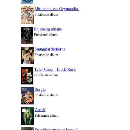
Mitt namn var Ozymandias
Fristående album
En ohelig allians
Fristående album
Smugglarflickorna
Fristående album
Tyler Cross - Black Rock
Fristående album
Borgia
Fristående album
Zaroff
Fristående album
En stjärna av svart bomull