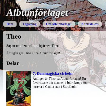
Albumförlaget
Hem
Utgivning
Om Albumförlaget
Kontakta oss
Theo
Sagan om den ockulta björnen Theo...
Äntligen ges Theo ut på Albumförlaget!
Delar
7. Den magiska cirkeln
Äntligen är Theo på Albumförlaget! En
favoritserie om mannen i björnkropp som
huserar i Gamla stan i Stockholm.