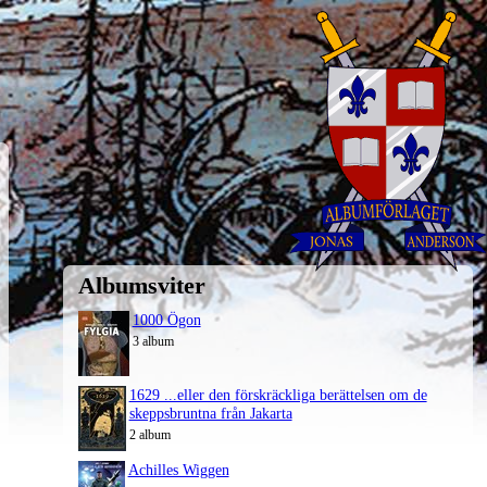
Albumsviter
1000 Ögon
3 album
1629 ...eller den förskräckliga berättelsen om de
skeppsbruntna från Jakarta
2 album
Achilles Wiggen