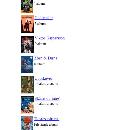
4 album
Undertaker
7 album
Viktor Kasparsson
9 album
Zorn & Dirna
6 album
Uppskovet
Fristående album
Skäms du inte?
Fristående album
Tidsresenärerna
Fristående album