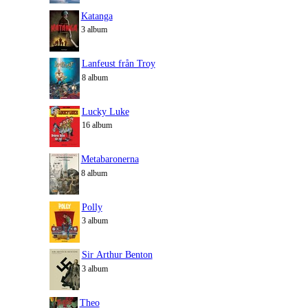
Katanga
3 album
Lanfeust från Troy
8 album
Lucky Luke
16 album
Metabaronerna
8 album
Polly
3 album
Sir Arthur Benton
3 album
Theo