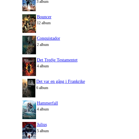
3 album
Bouncer
12 album
Conquistador
2 album
Det Tredje Testamentet
4 album
Det var en gång i Frankrike
6 album
Hammerfall
4 album
Julius
5 album