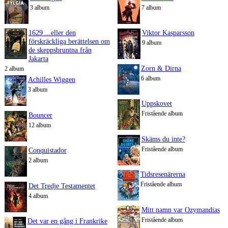
3 album
7 album
1629 ...eller den
Viktor Kasparsson
förskräckliga berättelsen om
9 album
de skeppsbruntna från
Jakarta
Zorn & Dirna
2 album
6 album
Achilles Wiggen
3 album
Uppskovet
Fristående album
Bouncer
12 album
Skäms du inte?
Fristående album
Conquistador
2 album
Tidsresenärerna
Fristående album
Det Tredje Testamentet
4 album
Mitt namn var Ozymandias
Fristående album
Det var en gång i Frankrike