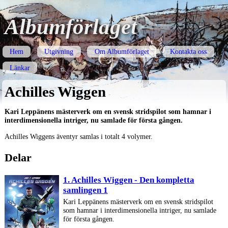
Albumförlaget
Hem
Utgivning
Om Albumförlaget
Kontakta oss
Länkar
Achilles Wiggen
Kari Leppänens mästerverk om en svensk stridspilot som hamnar i
interdimensionella intriger, nu samlade för första gången.
Achilles Wiggens äventyr samlas i totalt 4 volymer.
Delar
1. Achilles Wiggen - Den kompletta
samlingen 1
Kari Leppänens mästerverk om en svensk stridspilot
som hamnar i interdimensionella intriger, nu samlade
för första gången.