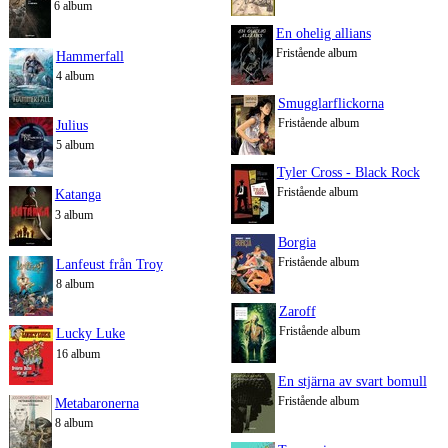
6 album
En ohelig allians
Fristående album
Hammerfall
4 album
Smugglarflickorna
Fristående album
Julius
5 album
Tyler Cross - Black Rock
Fristående album
Katanga
3 album
Borgia
Fristående album
Lanfeust från Troy
8 album
Zaroff
Fristående album
Lucky Luke
16 album
En stjärna av svart bomull
Fristående album
Metabaronerna
8 album