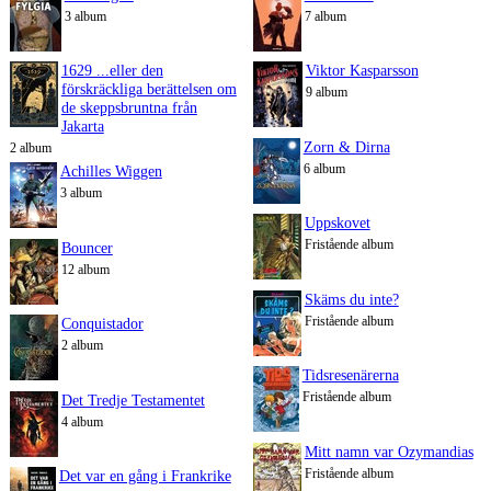
3 album
7 album
1629 ...eller den
Viktor Kasparsson
förskräckliga berättelsen om
9 album
de skeppsbruntna från
Jakarta
Zorn & Dirna
2 album
6 album
Achilles Wiggen
3 album
Uppskovet
Fristående album
Bouncer
12 album
Skäms du inte?
Fristående album
Conquistador
2 album
Tidsresenärerna
Fristående album
Det Tredje Testamentet
4 album
Mitt namn var Ozymandias
Fristående album
Det var en gång i Frankrike