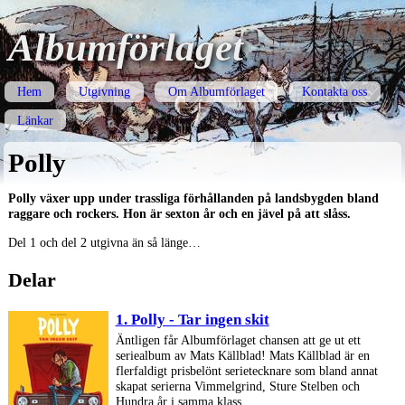
Albumförlaget
Hem
Utgivning
Om Albumförlaget
Kontakta oss
Länkar
Polly
Polly växer upp under trassliga förhållanden på landsbygden bland
raggare och rockers. Hon är sexton år och en jävel på att slåss.
Del 1 och del 2 utgivna än så länge…
Delar
1. Polly - Tar ingen skit
Äntligen får Albumförlaget chansen att ge ut ett
seriealbum av Mats Källblad! Mats Källblad är en
flerfaldigt prisbelönt serietecknare som bland annat
skapat serierna Vimmelgrind, Sture Stelben och
Hundra år i samma klass.