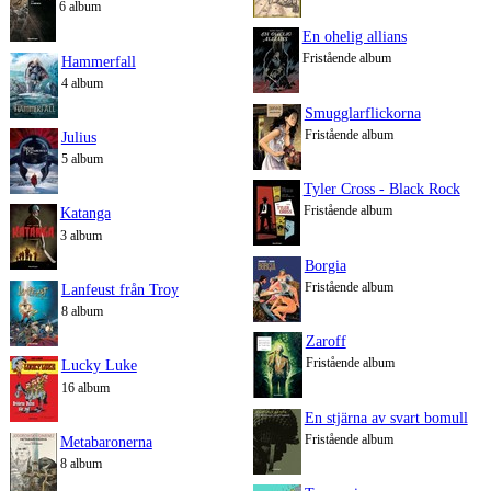
6 album
En ohelig allians
Fristående album
Hammerfall
4 album
Smugglarflickorna
Fristående album
Julius
5 album
Tyler Cross - Black Rock
Fristående album
Katanga
3 album
Borgia
Fristående album
Lanfeust från Troy
8 album
Zaroff
Fristående album
Lucky Luke
16 album
En stjärna av svart bomull
Fristående album
Metabaronerna
8 album