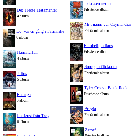
Tidsresenärerna
Fristående album
Det Tredje Testamentet
4 album
Mitt namn var Ozymandias
Fristående album
Det var en gång i Frankrike
6 album
En ohelig allians
Fristående album
Hammerfall
4 album
Smugglarflickorna
Fristående album
Julius
5 album
Tyler Cross - Black Rock
Fristående album
Katanga
3 album
Borgia
Fristående album
Lanfeust från Troy
8 album
Zaroff
Fristående album