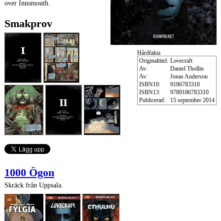
over Innsmouth.
Smakprov
Hårdfakta
Originaltitel:
Lovecraft
Av:
Daniel Thollin
Av:
Jonas Anderson
ISBN10:
9186783310
ISBN13:
9789186783310
Publicerad:
15 september 2014
1000 Ögon
Skräck från Uppsala.