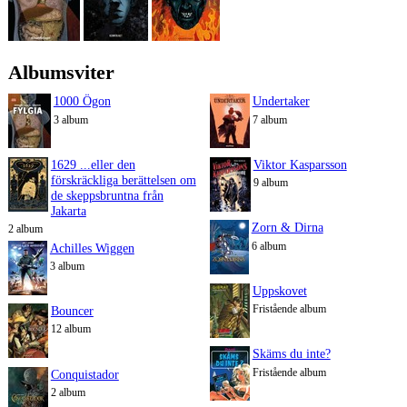
Albumsviter
1000 Ögon
Undertaker
3 album
7 album
1629 ...eller den
Viktor Kasparsson
förskräckliga berättelsen om
9 album
de skeppsbruntna från
Jakarta
Zorn & Dirna
2 album
6 album
Achilles Wiggen
3 album
Uppskovet
Fristående album
Bouncer
12 album
Skäms du inte?
Fristående album
Conquistador
2 album