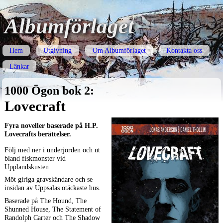
Albumförlaget
Hem
Utgivning
Om Albumförlaget
Kontakta oss
Länkar
1000 Ögon bok 2:
Lovecraft
Fyra noveller baserade på H.P.
Lovecrafts berättelser.
Följ med ner i underjorden och ut
bland fiskmonster vid
Upplandskusten.
Möt giriga gravskändare och se
insidan av Uppsalas otäckaste hus.
Baserade på The Hound, The
Shunned House, The Statement of
Randolph Carter och The Shadow