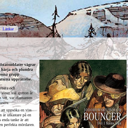
Länkar
statssoldater vägrar
tt härja och plundra
denna grupp
aterna upprättelse.
yrbara och
öner stal sjutton år
n vet, var diamanten
ustru.
 att uppsöka en viss
 är utkastare på en
 enda tanke är att
en perfekta mördaren.