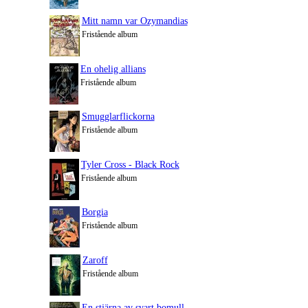
Mitt namn var Ozymandias
Fristående album
En ohelig allians
Fristående album
Smugglarflickorna
Fristående album
Tyler Cross - Black Rock
Fristående album
Borgia
Fristående album
Zaroff
Fristående album
En stjärna av svart bomull