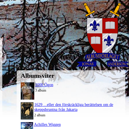
Albumsviter
1000 Ögon
3 album
1629 ...eller den förskräckliga berättelsen om de
skeppsbruntna från Jakarta
2 album
Achilles Wiggen