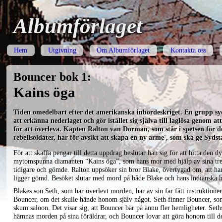
Albumförlaget
Hem
Utgivning
Om Albumförlaget
Kontakta oss
Bouncer bok 1:
Kains öga
Tiden omedelbart efter det amerikanska inbördeskriget. En grupp syd
att erkänna nederlaget och gör istället sig själva till laglösa genom a
för att överleva. Kapten Ralton van Dorman, som står i spetsen för 
rebellsoldater, har för avsikt att skapa en ny arme', som ska ge Sydst
För att skaffa pengar till detta uppdrag beslutar han sig för att hitta den d
mytomspunna diamanten “Kains öga”, som hans mor med hjälp av sina tre s
tidigare och gömde. Ralton uppsöker sin bror Blake, övertygad om, att ha
ligger gömd. Besöket slutar med mord på både Blake och hans indianska h
Blakes son Seth, som har överlevt morden, har av sin far fått instruktioner
Bouncer, om det skulle hände honom själv något. Seth finner Bouncer, som
skum saloon. Det visar sig, att Bouncer bär på ännu fler hemligheter. Seths
hämnas morden på sina föräldrar, och Bouncer lovar att göra honom till d