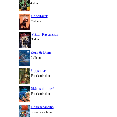
4 album
Undertaker
7 album
Viktor Kasparsson
9 album
Zorn & Dirna
6 album
Uppskovet
Fristående album
Skäms du inte?
Fristående album
Tidsresenärerna
Fristående album