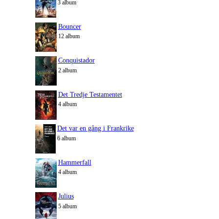
3 album
Bouncer
12 album
Conquistador
2 album
Det Tredje Testamentet
4 album
Det var en gång i Frankrike
6 album
Hammerfall
4 album
Julius
5 album