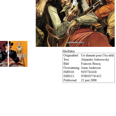
Hårdfakta
Originaltitel:
Un diamant pour l'Au-delá
Text:
Alejandro Jodorowsky
Bild:
Francois Boucq
Översättning:
Jonas Anderson
ISBN10:
9197741418
ISBN13:
9789197741415
Publicerad:
21 juni 2008