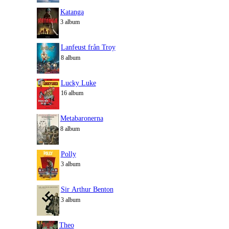
Katanga
3 album
Lanfeust från Troy
8 album
Lucky Luke
16 album
Metabaronerna
8 album
Polly
3 album
Sir Arthur Benton
3 album
Theo