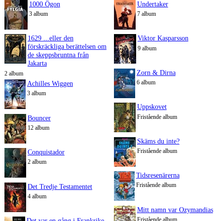
1000 Ögon
Undertaker
3 album
7 album
1629 ...eller den
Viktor Kasparsson
förskräckliga berättelsen om
9 album
de skeppsbruntna från
Jakarta
Zorn & Dirna
2 album
6 album
Achilles Wiggen
3 album
Uppskovet
Fristående album
Bouncer
12 album
Skäms du inte?
Fristående album
Conquistador
2 album
Tidsresenärerna
Fristående album
Det Tredje Testamentet
4 album
Mitt namn var Ozymandias
Fristående album
Det var en gång i Frankrike