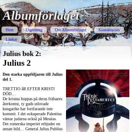
Albumförlaget
Hem
Utgivning
Om Albumförlaget
Kontakta oss
Länkar
Julius bok 2:
Julius 2
Den starka uppföljaren till Julius
del 1.
TRETTIO
åR
EFTER
KRISTI
DÖD
…
De kristna hoppas på deras frälsares
återkomst, ty guds utlovade
kungarike har fortfarande inte
kommit. I det ockuperade Palestina
väntar judarna också på Messias.
Det romerska imperiet erbjuder en
annan bild… General Julius Publius