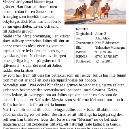
Vindex’ ärelystnad känner inga
gränser. Han firar en triumf, men
arbetar redan för en ännu större
framgång som innebär tusentals
oskyldigas död. Men han blir förråd
av sin egen dotter, Livia, och sänd
Hårdfakta
till Judéens gruvor.
Originaltitel:
Julius 2
Ställd inför hårda prövningar, i en kristen
Text:
Alex Alice
slavs sällskap upptäcker Julius till slut att
Översättning:
Karl Ridderström
denne troendes ideal visar sig vara en
Bild:
Thimothee Montaigne
mycket bättre ledstjärna än hans egen
ISBN10:
9186783167
cyniska egoism. Nedbruten av sin egen
ISBN13:
9789186783167
omedgörliga logik – på gränsen till
Publicerad:
12 maj 2013
självmord – slutar det med att Julius
räddar den kristnes
liv som han fram till dess har betraktat som sin fiende. Julius har inte funnit
tron men det är ändå en sorts återuppståndelse för honom.
Samtidigt som Livia också blir fånge i gruvan beblandar sig djärva zeloter,
judar som bekämpar den romerska ockupationen, med slavarna. Kefas,
deras ledare, är övertygad om att Julius nye vän inte är en slav som de
andra. I honom ser Kefas den Messias som skrifterna förkunnat om… och
Kefas har kommit för att befria honom.
När Livia blir dömd till döden tvingar Julius den kristne till aktion och
påbörjar slavlägrets befrielse. Besvärad av att tillfälligt ha tagit på sig den
roll som han tillskrivs, leder den förre slaven ”Messias” nu de befriade
fångarna ända till zeloternas tillflykt, ett naturligt fäste kallat Ein Guedi.
Där lyckas den mystiske Gamaliel, han som förutspått hans ankomst,