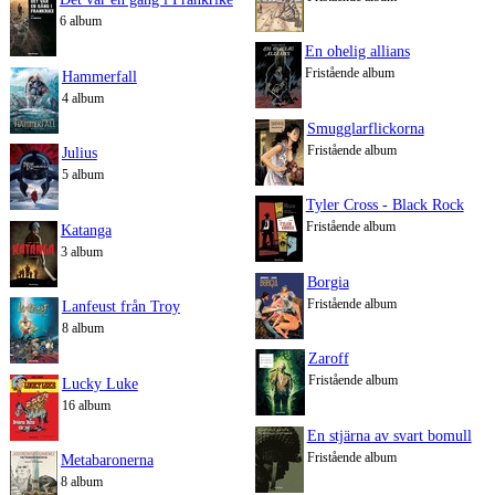
6 album
En ohelig allians
Fristående album
Hammerfall
4 album
Smugglarflickorna
Fristående album
Julius
5 album
Tyler Cross - Black Rock
Fristående album
Katanga
3 album
Borgia
Fristående album
Lanfeust från Troy
8 album
Zaroff
Fristående album
Lucky Luke
16 album
En stjärna av svart bomull
Fristående album
Metabaronerna
8 album