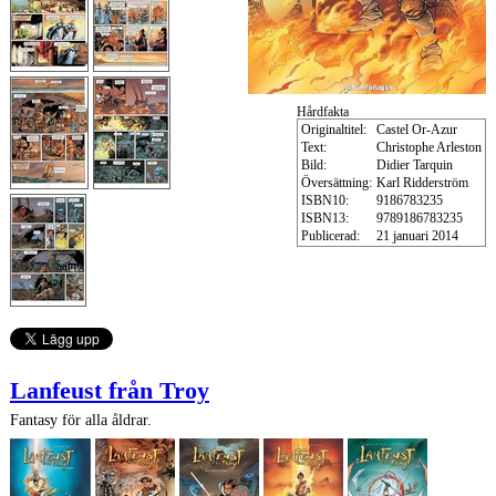
Hårdfakta
Originaltitel:
Castel Or-Azur
Text:
Christophe Arleston
Bild:
Didier Tarquin
Översättning:
Karl Ridderström
ISBN10:
9186783235
ISBN13:
9789186783235
Publicerad:
21 januari 2014
Lanfeust från Troy
Fantasy för alla åldrar.