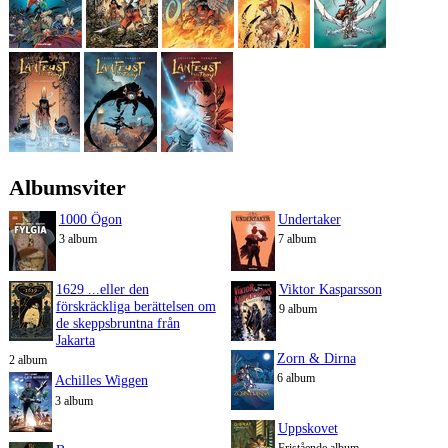
Albumsviter
1000 Ögon
Undertaker
3 album
7 album
1629 ...eller den
Viktor Kasparsson
förskräckliga berättelsen om
9 album
de skeppsbruntna från
Jakarta
Zorn & Dirna
2 album
6 album
Achilles Wiggen
3 album
Uppskovet
Fristående album