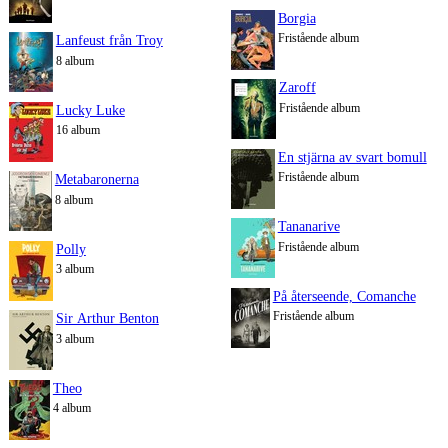
Borgia
Fristående album
Lanfeust från Troy
8 album
Zaroff
Fristående album
Lucky Luke
16 album
En stjärna av svart bomull
Fristående album
Metabaronerna
8 album
Tananarive
Fristående album
Polly
3 album
På återseende, Comanche
Fristående album
Sir Arthur Benton
3 album
Theo
4 album