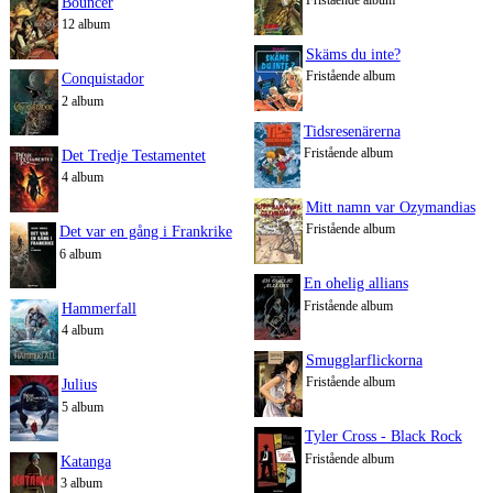
Bouncer
12 album
Skäms du inte?
Fristående album
Conquistador
2 album
Tidsresenärerna
Fristående album
Det Tredje Testamentet
4 album
Mitt namn var Ozymandias
Fristående album
Det var en gång i Frankrike
6 album
En ohelig allians
Fristående album
Hammerfall
4 album
Smugglarflickorna
Fristående album
Julius
5 album
Tyler Cross - Black Rock
Fristående album
Katanga
3 album