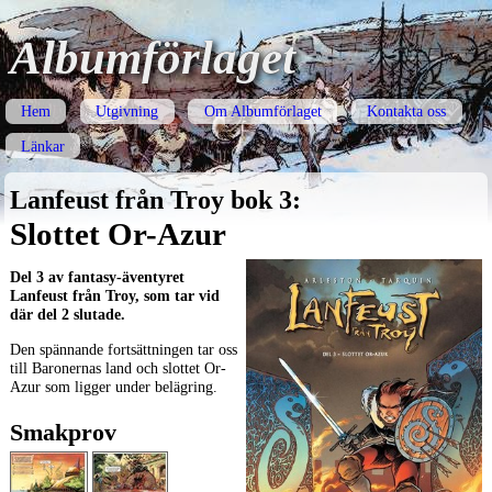
Albumförlaget
Hem
Utgivning
Om Albumförlaget
Kontakta oss
Länkar
Lanfeust från Troy bok 3:
Slottet Or-Azur
Del 3 av fantasy-äventyret
Lanfeust från Troy, som tar vid
där del 2 slutade.
Den spännande fortsättningen tar oss
till Baronernas land och slottet Or-
Azur som ligger under belägring.
Smakprov