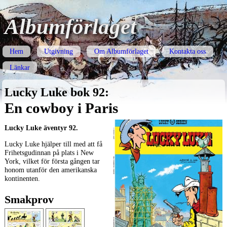
Albumförlaget
Hem
Utgivning
Om Albumförlaget
Kontakta oss
Länkar
Lucky Luke bok 92:
En cowboy i Paris
Lucky Luke äventyr 92.
Lucky Luke hjälper till med att få
Frihetsgudinnan på plats i New
York, vilket för första gången tar
honom utanför den amerikanska
kontinenten.
Smakprov