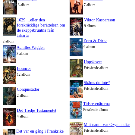
3 album
7 album
1629 ...eller den
Viktor Kasparsson
förskräckliga berättelsen om
9 album
de skeppsbruntna från
Jakarta
Zorn & Dirna
2 album
6 album
Achilles Wiggen
3 album
Uppskovet
Fristående album
Bouncer
12 album
Skäms du inte?
Fristående album
Conquistador
2 album
Tidsresenärerna
Fristående album
Det Tredje Testamentet
4 album
Mitt namn var Ozymandias
Fristående album
Det var en gång i Frankrike