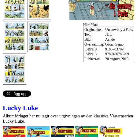
Hårdfakta
Originaltitel:
Un cowboy á Paris
Text:
JUL
Bild:
Achdé
Översättning:
Göran Semb
ISBN10:
9186783709
ISBN13:
9789186783709
Publicerad:
20 augusti 2019
Lucky Luke
Albumförlaget har nu tagit över utgivningen av den klassiska Västernserien
Lucky Luke.