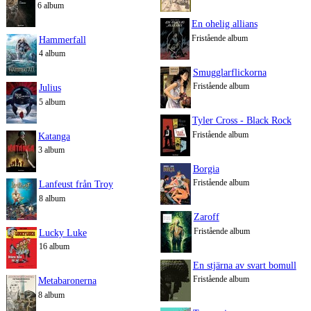
6 album
En ohelig allians
Fristående album
Hammerfall
4 album
Smugglarflickorna
Fristående album
Julius
5 album
Tyler Cross - Black Rock
Fristående album
Katanga
3 album
Borgia
Fristående album
Lanfeust från Troy
8 album
Zaroff
Fristående album
Lucky Luke
16 album
En stjärna av svart bomull
Fristående album
Metabaronerna
8 album