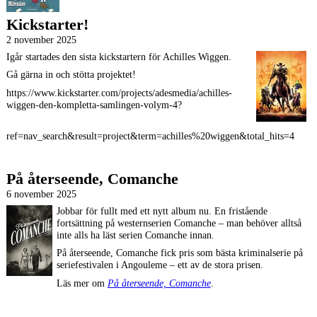
Kickstarter!
2 november 2025
Igår startades den sista kickstartern för Achilles Wiggen.
Gå gärna in och stötta projektet!
https://www.kickstarter.com/projects/adesmedia/achilles-
wiggen-den-kompletta-samlingen-volym-4?
ref=nav_search&result=project&term=achilles%20wiggen&total_hits=4
På återseende, Comanche
6 november 2025
Jobbar för fullt med ett nytt album nu. En fristående
fortsättning på westernserien Comanche – man behöver alltså
inte alls ha läst serien Comanche innan.
På återseende, Comanche fick pris som bästa kriminalserie på
seriefestivalen i Angouleme – ett av de stora prisen.
Läs mer om
På återseende, Comanche
.