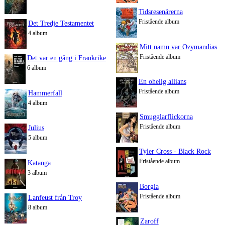
Tidsresenärerna
Fristående album
Det Tredje Testamentet
4 album
Mitt namn var Ozymandias
Fristående album
Det var en gång i Frankrike
6 album
En ohelig allians
Fristående album
Hammerfall
4 album
Smugglarflickorna
Fristående album
Julius
5 album
Tyler Cross - Black Rock
Fristående album
Katanga
3 album
Borgia
Fristående album
Lanfeust från Troy
8 album
Zaroff