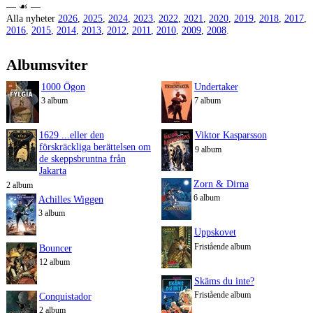
― ☙ ―
Alla nyheter
2026
,
2025
,
2024
,
2023
,
2022
,
2021
,
2020
,
2019
,
2018
,
2017
,
2016
,
2015
,
2014
,
2013
,
2012
,
2011
,
2010
,
2009
,
2008
.
Albumsviter
1000 Ögon
Undertaker
3 album
7 album
1629 ...eller den
Viktor Kasparsson
förskräckliga berättelsen om
9 album
de skeppsbruntna från
Jakarta
Zorn & Dirna
2 album
6 album
Achilles Wiggen
3 album
Uppskovet
Fristående album
Bouncer
12 album
Skäms du inte?
Fristående album
Conquistador
2 album