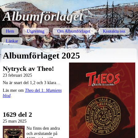
Albumförlaget
Hem
Utgivning
Om Albumförlaget
Kontakta oss
Länkar
Albumförlaget 2025
Nytryck av Theo!
23 februari 2025
Nu är snart del 1,2 och 3 klara…
Läs mer om
Theo
del 1:
Mumiens
blod
.
1629 del 2
25 mars 2025
Nu finns den andra
och avslutande på