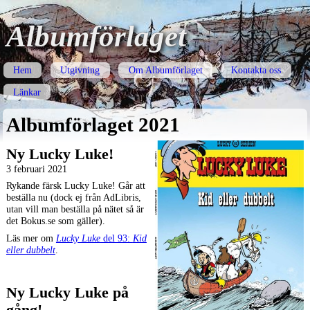
Albumförlaget
Hem
Utgivning
Om Albumförlaget
Kontakta oss
Länkar
Albumförlaget 2021
Ny Lucky Luke!
3 februari 2021
Rykande färsk Lucky Luke! Går att
beställa nu (dock ej från AdLibris,
utan vill man beställa på nätet så är
det Bokus.se som gäller).
Läs mer om
Lucky Luke
del 93:
Kid
eller dubbelt
.
Ny Lucky Luke på
gång!