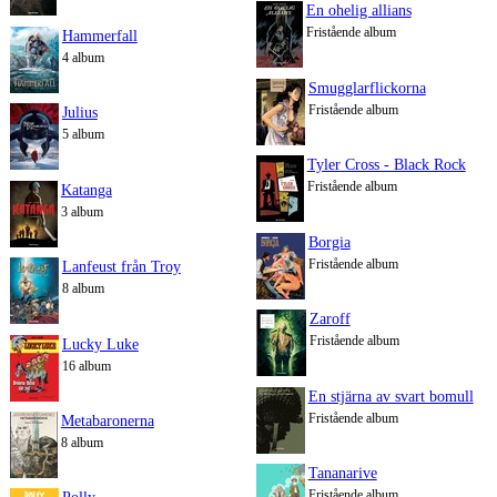
En ohelig allians
Fristående album
Hammerfall
4 album
Smugglarflickorna
Fristående album
Julius
5 album
Tyler Cross - Black Rock
Fristående album
Katanga
3 album
Borgia
Fristående album
Lanfeust från Troy
8 album
Zaroff
Fristående album
Lucky Luke
16 album
En stjärna av svart bomull
Fristående album
Metabaronerna
8 album
Tananarive
Fristående album