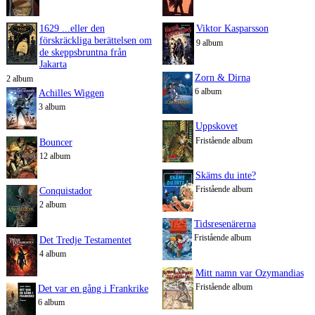
1629 ...eller den
Viktor Kasparsson
förskräckliga berättelsen om
9 album
de skeppsbruntna från
Jakarta
Zorn & Dirna
2 album
6 album
Achilles Wiggen
3 album
Uppskovet
Fristående album
Bouncer
12 album
Skäms du inte?
Fristående album
Conquistador
2 album
Tidsresenärerna
Fristående album
Det Tredje Testamentet
4 album
Mitt namn var Ozymandias
Fristående album
Det var en gång i Frankrike
6 album