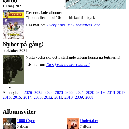
10 maj 2021
Det omtalade albumet
“I bomullens land” är nu skickad till tryck.
Läs mer om
Lucky Luke 94: I bomullens land
.
Nyhet på gång!
6 oktober 2021
Nästa vecka ska detta strålande album kunna nå butikerna!
Läs mer om
En stjärna av svart bomull
.
― ☙ ―
Alla nyheter
2026
,
2025
,
2024
,
2023
,
2022
,
2021
,
2020
,
2019
,
2018
,
2017
,
2016
,
2015
,
2014
,
2013
,
2012
,
2011
,
2010
,
2009
,
2008
.
Albumsviter
1000 Ögon
Undertaker
3 album
7 album