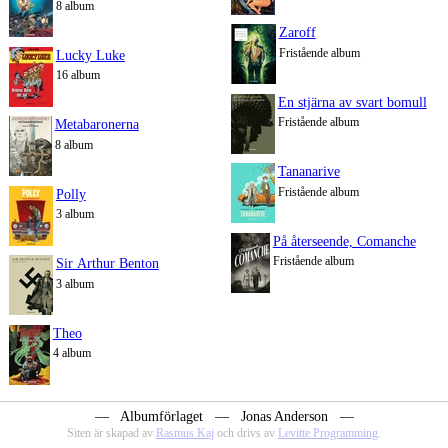
8 album
Zaroff
Fristående album
Lucky Luke
16 album
En stjärna av svart bomull
Fristående album
Metabaronerna
8 album
Tananarive
Fristående album
Polly
3 album
På återseende, Comanche
Fristående album
Sir Arthur Benton
3 album
Theo
4 album
― Albumförlaget ― Jonas Anderson ―
Siten är skapad av
Rasmus Kaj
och drivs av
Levitte Programming
.