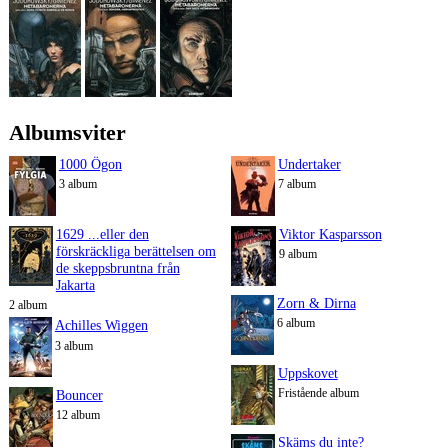
Albumsviter
1000 Ögon
Undertaker
3 album
7 album
1629 ...eller den
Viktor Kasparsson
förskräckliga berättelsen om
9 album
de skeppsbruntna från
Jakarta
Zorn & Dirna
2 album
6 album
Achilles Wiggen
3 album
Uppskovet
Fristående album
Bouncer
12 album
Skäms du inte?