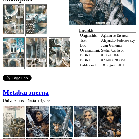
Hårdfakta
Originaltitel:
Aghnar le Bisaieul
Text:
Alejandro Jodorowsky
Bild:
Juan Gimenez
Översättning:
Stefan Carlsson
ISBN10:
9186783044
ISBN13:
9789186783044
Publicerad:
18 augusti 2011
Metabaronerna
Universums största krigare.