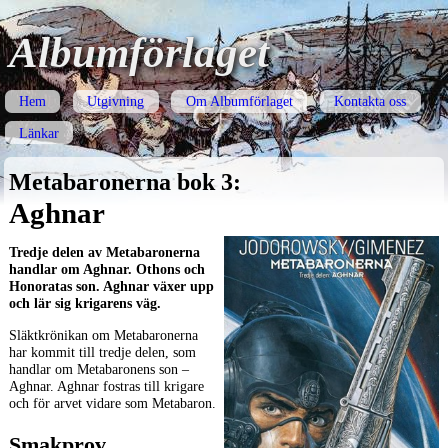
Albumförlaget
Hem
Utgivning
Om Albumförlaget
Kontakta oss
Länkar
Metabaronerna bok 3:
Aghnar
Tredje delen av Metabaronerna
handlar om Aghnar. Othons och
Honoratas son. Aghnar växer upp
och lär sig krigarens väg.
Släktkrönikan om Metabaronerna
har kommit till tredje delen, som
handlar om Metabaronens son –
Aghnar. Aghnar fostras till krigare
och för arvet vidare som Metabaron.
Smakprov