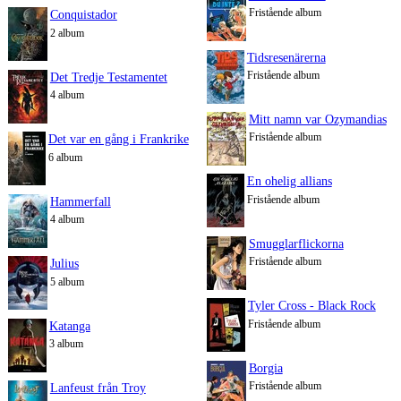
Fristående album
Conquistador
2 album
Tidsresenärerna
Fristående album
Det Tredje Testamentet
4 album
Mitt namn var Ozymandias
Fristående album
Det var en gång i Frankrike
6 album
En ohelig allians
Fristående album
Hammerfall
4 album
Smugglarflickorna
Fristående album
Julius
5 album
Tyler Cross - Black Rock
Fristående album
Katanga
3 album
Borgia
Fristående album
Lanfeust från Troy