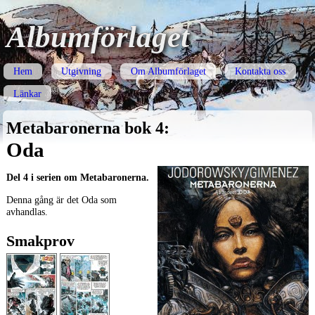
Albumförlaget
Hem
Utgivning
Om Albumförlaget
Kontakta oss
Länkar
Metabaronerna bok 4:
Oda
Del 4 i serien om Metabaronerna.
Denna gång är det Oda som
avhandlas.
Smakprov