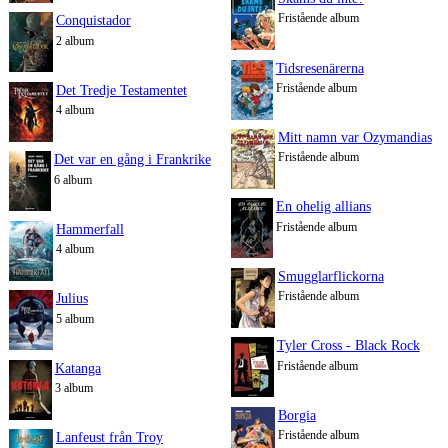
Fristående album
Conquistador
2 album
Tidsresenärerna
Fristående album
Det Tredje Testamentet
4 album
Mitt namn var Ozymandias
Fristående album
Det var en gång i Frankrike
6 album
En ohelig allians
Fristående album
Hammerfall
4 album
Smugglarflickorna
Fristående album
Julius
5 album
Tyler Cross - Black Rock
Fristående album
Katanga
3 album
Borgia
Fristående album
Lanfeust från Troy