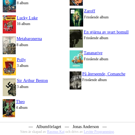
8 album
Zaroff
Fristående album
Lucky Luke
16 album
En stjärna av svart bomull
Fristående album
Metabaronerna
8 album
Tananarive
Fristående album
Polly
3 album
På återseende, Comanche
Fristående album
Sir Arthur Benton
3 album
Theo
4 album
― Albumförlaget ― Jonas Anderson ―
Siten är skapad av
Rasmus Kaj
och drivs av
Levitte Programming
.