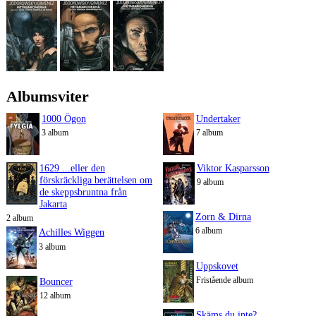
Albumsviter
1000 Ögon
Undertaker
3 album
7 album
1629 ...eller den
Viktor Kasparsson
förskräckliga berättelsen om
9 album
de skeppsbruntna från
Jakarta
Zorn & Dirna
2 album
6 album
Achilles Wiggen
3 album
Uppskovet
Fristående album
Bouncer
12 album
Skäms du inte?