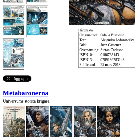
Hårdfakta
Originaltitel:
Oda la Bisaieule
Text:
Alejandro Jodorowsky
Bild:
Juan Gimenez
Översättning:
Stefan Carlsson
ISBN10:
9186783143
ISBN13:
9789186783143
Publicerad:
25 mars 2013
Metabaronerna
Universums största krigare.