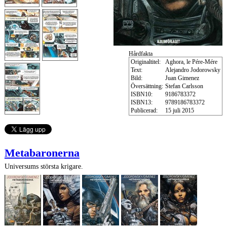
Hårdfakta
Originaltitel:
Aghora, le Pére-Mére
Text:
Alejandro Jodorowsky
Bild:
Juan Gimenez
Översättning:
Stefan Carlsson
ISBN10:
9186783372
ISBN13:
9789186783372
Publicerad:
15 juli 2015
Metabaronerna
Universums största krigare.