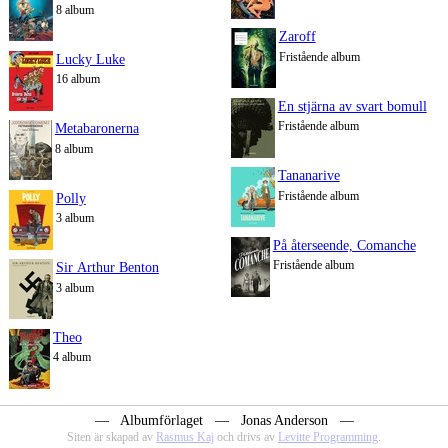
8 album
Zaroff
Fristående album
Lucky Luke
16 album
En stjärna av svart bomull
Fristående album
Metabaronerna
8 album
Tananarive
Fristående album
Polly
3 album
På återseende, Comanche
Fristående album
Sir Arthur Benton
3 album
Theo
4 album
― Albumförlaget ― Jonas Anderson ―
Siten är skapad av
Rasmus Kaj
och drivs av
Levitte Programming
.