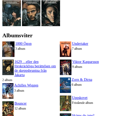
Albumsviter
1000 Ögon
Undertaker
3 album
7 album
1629 ...eller den
Viktor Kasparsson
förskräckliga berättelsen om
9 album
de skeppsbruntna från
Jakarta
Zorn & Dirna
2 album
6 album
Achilles Wiggen
3 album
Uppskovet
Fristående album
Bouncer
12 album
Skäms du inte?