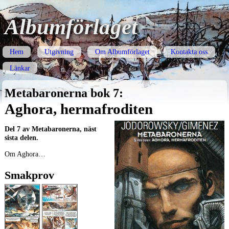
Albumförlaget
Hem
Utgivning
Om Albumförlaget
Kontakta oss
Länkar
Metabaronerna bok 7:
Aghora, hermafroditen
Del 7 av Metabaronerna, näst
sista delen.
Om Aghora…
Smakprov